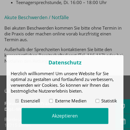
Teenagersprechstunde, Di. 16:00 – 18:00 Uhr
Akute Beschwerden / Notfälle
Bei akuten Beschwerden kommen Sie bitte ohne Termin in
die Praxis oder machen online vorab kurzfristig einen
Termin aus.
Außerhalb der Sprechzeiten kontaktieren Sie bitte den
kassenärztlichen Bereitschaftsdienst (Tel. 116 117) oder bei
Notfällen den Rettungsdienst (Tel. 112).
Datenschutz
Herzlich willkommen! Um unsere Website für Sie
optimal zu gestalten und fortlaufend zu verbessern,
verwenden wir Cookies. So können wir Ihnen das
bestmögliche Nutzererlebnis bieten.
ÜBER UNS
Essenziell
Externe Medien
Statistik
Frauenärztliche Praxis
Dipl.-Med. Petra Großmann
Akzeptieren
Bundesallee 42
10715 Berlin