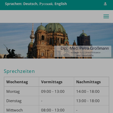
vCa
Sprachen: Deutsch, Русский, English
spe
Tog
nav
Sprechzeiten
Wochentag
Vormittags
Nachmittags
Montag
09:00 - 13:00
14:00 - 18:00
Dienstag
-
13:00 - 18:00
Mittwoch
08:00 - 13:00
-