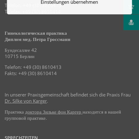
Einstellungen übernehmen
Telefon: +49 (30) 8610413
Telefax: +49 (30) 8610414
Гинекологическая практика
Диплом мед. Петра Гроссманн
Бундесаллее 42
10715 Берлин
Telefon: +49 (30) 8610413
Fakts: +49 (30) 8610414
In unserer Praxisgemeinschaft befindet sich die Praxis Frau
Dr. Silke von Karger
.
Практика
доктора Зильке фон Каргер
находится в нашей
групповой практике.
SPRECHZEITEN