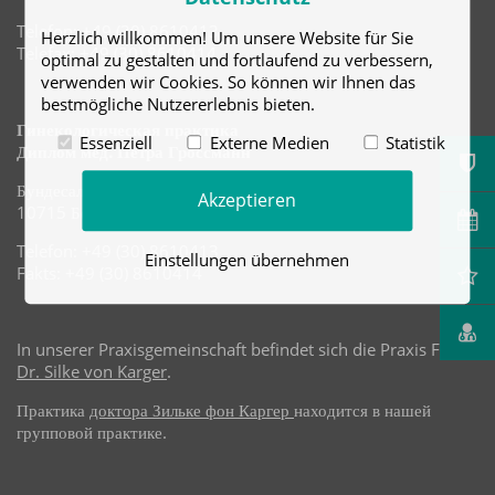
Telefon: +49 (30) 8610413
Herzlich willkommen! Um unsere Website für Sie
Telefax: +49 (30) 8610414
optimal zu gestalten und fortlaufend zu verbessern,
verwenden wir Cookies. So können wir Ihnen das
bestmögliche Nutzererlebnis bieten.
Гинекологическая практика
Essenziell
Externe Medien
Statistik
Диплом мед. Петра Гроссманн
Бундесаллее 42
Akzeptieren
10715 Берлин
Telefon: +49 (30) 8610413
Einstellungen übernehmen
Fakts: +49 (30) 8610414
In unserer Praxisgemeinschaft befindet sich die Praxis Frau
Dr. Silke von Karger
.
Практика
доктора Зильке фон Каргер
находится в нашей
групповой практике.