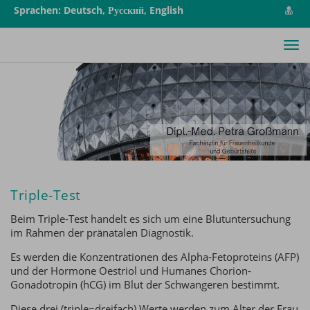
vCa
Sprachen: Deutsch, Русский, English
spe
Tog
nav
Triple-Test
Beim Triple-Test handelt es sich um eine Blutuntersuchung
im Rahmen der pränatalen Diagnostik.
Es werden die Konzentrationen des Alpha-Fetoproteins (AFP)
und der Hormone Oestriol und Humanes Chorion-
Gonadotropin (hCG) im Blut der Schwangeren bestimmt.
Diese drei (triple=dreifach) Werte werden zum Alter der Frau