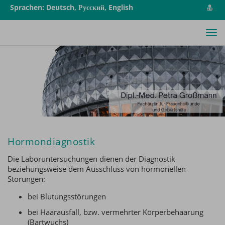
vCa
Sprachen: Deutsch, Русский, English
spe
Tog
nav
Hormondiagnostik
Die Laboruntersuchungen dienen der Diagnostik
beziehungsweise dem Ausschluss von hormonellen
Störungen:
bei Blutungsstörungen
bei Haarausfall, bzw. vermehrter Körperbehaarung
(Bartwuchs)