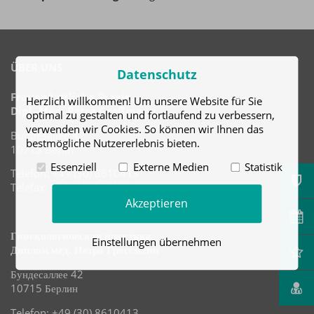
ÜBER UNS
Datenschutz
Frauenärztliche Praxis
Herzlich willkommen! Um unsere Website für Sie
Dipl.-Med. Petra Großmann
optimal zu gestalten und fortlaufend zu verbessern,
verwenden wir Cookies. So können wir Ihnen das
Bundesallee 42
bestmögliche Nutzererlebnis bieten.
10715 Berlin
Essenziell
Externe Medien
Statistik
Telefon: +49 (30) 8610413
Telefax: +49 (30) 8610414
Akzeptieren
Гинекологическая практика
Einstellungen übernehmen
Диплом мед. Петра Гроссманн
Бундесаллее 42
10715 Берлин
Telefon: +49 (30) 8610413