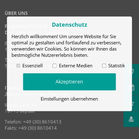
ÜBER UNS
Datenschutz
Frauenärztliche Praxis
Dipl.-Med. Petra Großmann
Herzlich willkommen! Um unsere Website für Sie
optimal zu gestalten und fortlaufend zu verbessern,
Bundesallee 42
verwenden wir Cookies. So können wir Ihnen das
10715 Berlin
bestmögliche Nutzererlebnis bieten.
Telefon: +49 (30) 8610413
Essenziell
Externe Medien
Statistik
Telefax: +49 (30) 8610414
Akzeptieren
Гинекологическая практика
Диплом мед. Петра Гроссманн
Einstellungen übernehmen
Бундесаллее 42
10715 Берлин
Telefon: +49 (30) 8610413
Fakts: +49 (30) 8610414