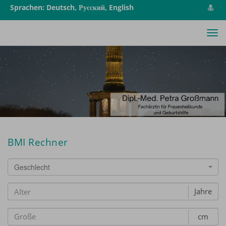
vCa
Sprachen: Deutsch, Русский, English
spe
Tog
nav
BMI Rechner
Geschlecht
Jahre
cm