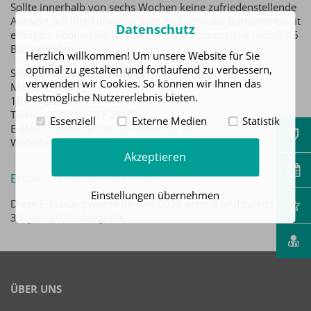
Sollte innerhalb von sechs Wochen keine zufriedenstellende
Antwort auf Ihre Hinweise oder Anfragen zur Barrierefreiheit
Datenschutz
erfolgen, können Sie sich an die Schlichtungsstelle nach § 16
BGG wenden:
Herzlich willkommen! Um unsere Website für Sie
optimal zu gestalten und fortlaufend zu verbessern,
Schlichtungsstelle BGG
verwenden wir Cookies. So können wir Ihnen das
Mauerstraße 53
bestmögliche Nutzererlebnis bieten.
10117 Berlin
Telefon: 030 18 527 2805
Essenziell
Externe Medien
Statistik
E-Mail:
info@schlichtungsstelle-bgg.de
Website:
www.schlichtungsstelle-bgg.de
Akzeptieren
Erstellung dieser Erklärung
Einstellungen übernehmen
Diese Erklärung wurde im Juni 2025 erstellt und zuletzt am
30. Juni 2025 überprüft.
ÜBER UNS