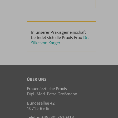
In unserer Praxisgemeinschaft
befindet sich die Praxis Frau
Dr.
Silke von Karger
ÜBER UNS
Frauenärztliche Praxis
Dipl.-Med. Petra Großmann
Bundesallee 42
10715 Berlin
Telefon:+49 (30) 8610413