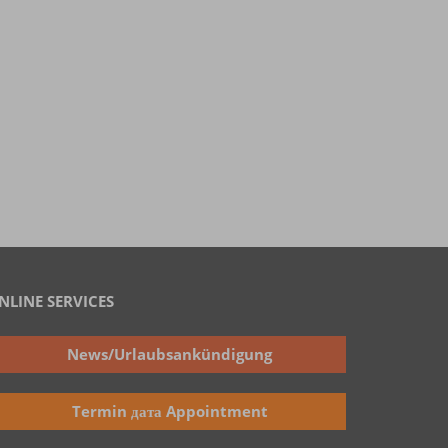
NLINE SERVICES
News/Urlaubsankündigung
Termin дата Appointment