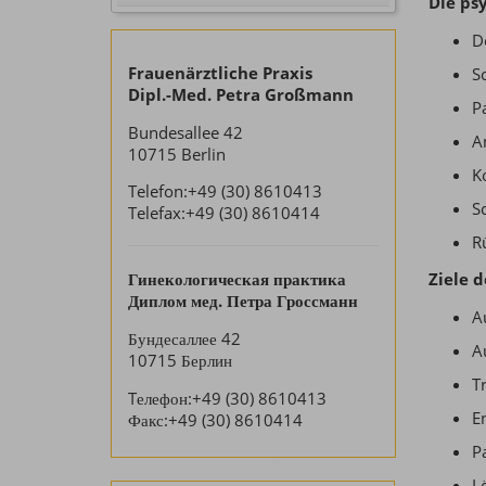
Die ps
D
Frauenärztliche Praxis
S
Dipl.-Med. Petra Großmann
P
Bundesallee 42
A
10715 Berlin
K
Telefon:+49 (30) 8610413
S
Telefax:+49 (30) 8610414
R
Ziele 
Гинекологическая практика
Диплом мед. Петра Гроссманн
A
Бундесаллее 42
A
10715 Берлин
T
Tелефон:+49 (30) 8610413
E
Факс:+49 (30) 8610414
P
L