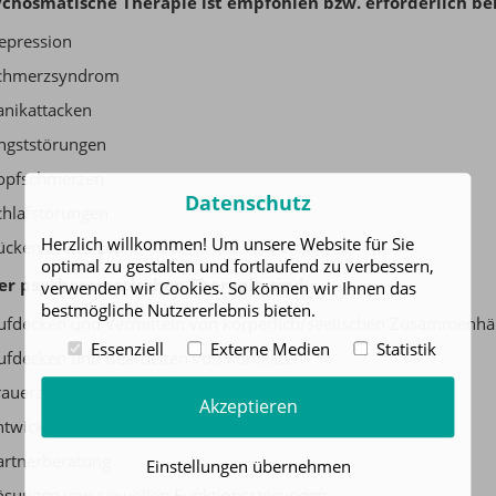
ychosmatische Therapie ist empfohlen bzw. erforderlich bei
epression
chmerzsyndrom
anikattacken
ngststörungen
opfschmerzen
Datenschutz
chlafstörungen
Herzlich willkommen! Um unsere Website für Sie
ückenschmerzen
optimal zu gestalten und fortlaufend zu verbessern,
der psychosomatischen Therapie sind:
verwenden wir Cookies. So können wir Ihnen das
bestmögliche Nutzererlebnis bieten.
ufdecken und Vermitteln von körperlich/seelischen Zusammenhän
Essenziell
Externe Medien
Statistik
ufdecken und Bearbeiten von Konflikten
rauerarbeit
Akzeptieren
ntwicklung von Strategien zur Krankheitsbewältigung
artnerberatung
Einstellungen übernehmen
ösungen von sexuellen Funktionsstörungen