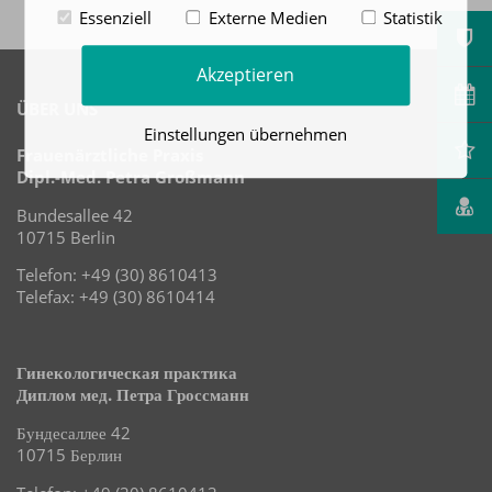
Essenziell
Externe Medien
Statistik
Akzeptieren
ÜBER UNS
Einstellungen übernehmen
Frauenärztliche Praxis
Dipl.-Med. Petra Großmann
Bundesallee 42
10715 Berlin
Telefon: +49 (30) 8610413
Telefax: +49 (30) 8610414
Гинекологическая практика
Диплом мед. Петра Гроссманн
Бундесаллее 42
10715 Берлин