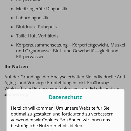
Medizingeräte-Diagnostik
Labordiagnostik
Blutdruck, Ruhepuls
Taille-Hüft-Verhältnis
Körperzusammensetzung – Körperfettgewicht, Muskel-
und Organmasse, Blut- und Gewebeflüssigkeit und
Körperwasser
Ihr Nutzen
Auf der Grundlage der Analyse erhalten Sie individuelle Anti-
Aging- und Vorsorge-Empfehlungen inkl. Ernährungs-,
Vitalstoff- und Fitness-Empfehlungen zum
Erhalt
und zur
Steigerung
Datenschutz
Ihrer Abwehrkräfte
Herzlich willkommen! Um unsere Website für Sie
Ihrer körperlichen und geistigen
optimal zu gestalten und fortlaufend zu verbessern,
Leistungsfähigkeit
verwenden wir Cookies. So können wir Ihnen das
bestmögliche Nutzererlebnis bieten.
Ihrer Gesundheit