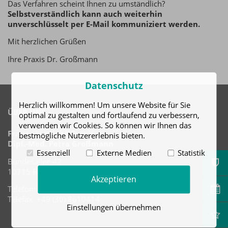
Das Verfahren scheint Ihnen zu umständlich?
Selbstverständlich kann auch weiterhin
unverschlüsselt per E-Mail kommuniziert werden.
Mit herzlichen Grüßen
Ihre Praxis Dr. Großmann
Datenschutz
Herzlich willkommen! Um unsere Website für Sie
ÜBER UNS
optimal zu gestalten und fortlaufend zu verbessern,
verwenden wir Cookies. So können wir Ihnen das
Frauenärztliche Praxis
bestmögliche Nutzererlebnis bieten.
Dipl.-Med. Petra Großmann
Essenziell
Externe Medien
Statistik
Bundesallee 42
10715 Berlin
Akzeptieren
Telefon: +49 (30) 8610413
Telefax: +49 (30) 8610414
Einstellungen übernehmen