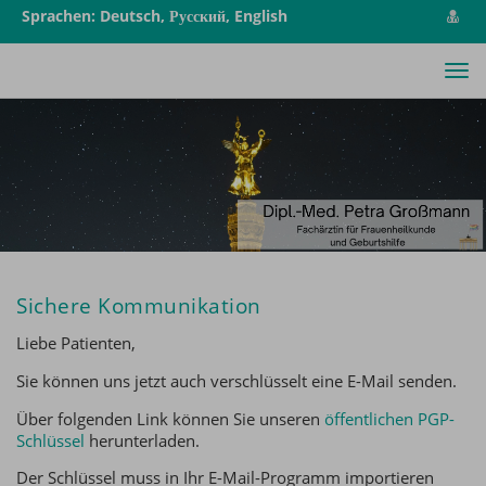
vCa
Sprachen: Deutsch, Русский, English
spe
Tog
nav
Sichere Kommunikation
Liebe Patienten,
Sie können uns jetzt auch verschlüsselt eine E-Mail senden.
Über folgenden Link können Sie unseren
öffentlichen PGP-
Schlüssel
herunterladen.
Der Schlüssel muss in Ihr E-Mail-Programm importieren