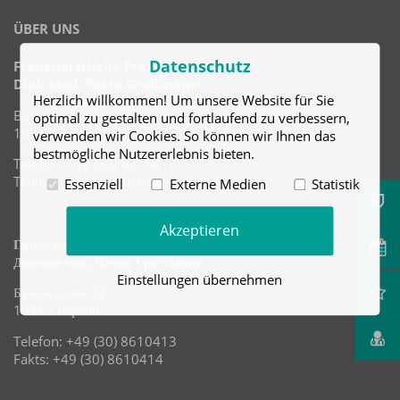
ÜBER UNS
Datenschutz
Frauenärztliche Praxis
Dipl.-Med. Petra Großmann
Herzlich willkommen! Um unsere Website für Sie
Bundesallee 42
optimal zu gestalten und fortlaufend zu verbessern,
10715 Berlin
verwenden wir Cookies. So können wir Ihnen das
bestmögliche Nutzererlebnis bieten.
Telefon: +49 (30) 8610413
Telefax: +49 (30) 8610414
Essenziell
Externe Medien
Statistik
Akzeptieren
Гинекологическая практика
Диплом мед. Петра Гроссманн
Einstellungen übernehmen
Бундесаллее 42
10715 Берлин
Telefon: +49 (30) 8610413
Fakts: +49 (30) 8610414