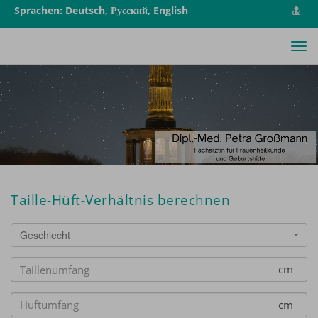
vCa
Sprachen: Deutsch, Русский, English
spe
Tog
nav
Taille-Hüft-Verhältnis berechnen
Geschlecht
cm
cm