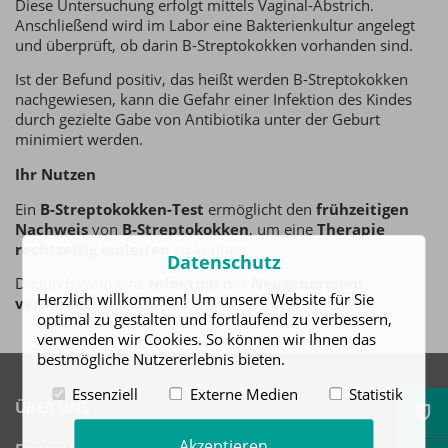
Diese Untersuchung erfolgt mittels Vaginal-Abstrich.
Anschließend wird im Labor eine Bakterienkultur angelegt
und überprüft, ob darin B-Streptokokken vorhanden sind.
Ist der Befund positiv, das heißt werden B-Streptokokken
nachgewiesen, kann die Gefahr einer Infektion des Kindes
durch gezielte Gabe von Antibiotika unter der Geburt
minimiert werden.
Ihr Nutzen
Ein
B-Streptokokken-Test
ermöglicht den
frühzeitigen
Nachweis
von
B-Streptokokken
, um eine
Therapie
rechtzeitig einleiten
zu können.
Datenschutz
Dadurch kann eine
Infektion
des
Neugeborenen
Herzlich willkommen! Um unsere Website für Sie
verhindert
werden.
optimal zu gestalten und fortlaufend zu verbessern,
verwenden wir Cookies. So können wir Ihnen das
bestmögliche Nutzererlebnis bieten.
Essenziell
Externe Medien
Statistik
ÜBER UNS
Akzeptieren