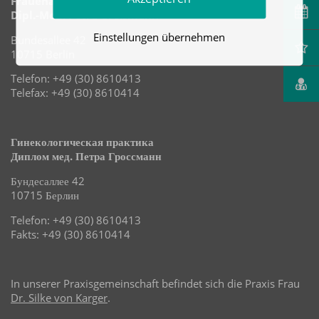
Frauenärztliche Praxis
Dipl.-Med. Petra Großmann
Einstellungen übernehmen
Bundesallee 42
10715 Berlin
Telefon: +49 (30) 8610413
Telefax: +49 (30) 8610414
Гинекологическая практика
Диплом мед. Петра Гроссманн
Бундесаллее 42
10715 Берлин
Telefon: +49 (30) 8610413
Fakts: +49 (30) 8610414
In unserer Praxisgemeinschaft befindet sich die Praxis Frau
Dr. Silke von Karger
.