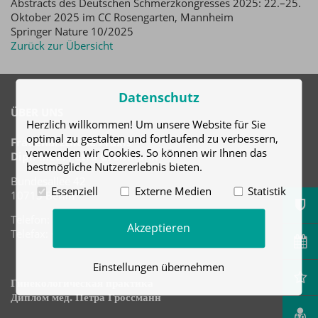
Abstracts des Deutschen Schmerzkongresses 2025: 22.–25.
Oktober 2025 im CC Rosengarten, Mannheim
Springer Nature 10/2025
Zurück zur Übersicht
Datenschutz
ÜBER UNS
Herzlich willkommen! Um unsere Website für Sie
optimal zu gestalten und fortlaufend zu verbessern,
Frauenärztliche Praxis
verwenden wir Cookies. So können wir Ihnen das
Dipl.-Med. Petra Großmann
bestmögliche Nutzererlebnis bieten.
Bundesallee 42
Essenziell
Externe Medien
Statistik
10715 Berlin
Telefon: +49 (30) 8610413
Akzeptieren
Telefax: +49 (30) 8610414
Einstellungen übernehmen
Гинекологическая практика
Диплом мед. Петра Гроссманн