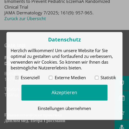
Emollients to Prevent Pediatric EczemaA Randomized
Clinical Trial
JAMA Dermatology 7/2025; 161(9): 957-965.
Zurück zur Übersicht
Datenschutz
ÜBER UNS
Herzlich willkommen! Um unsere Website für Sie
optimal zu gestalten und fortlaufend zu verbessern,
Frauenärztliche Praxis
verwenden wir Cookies. So können wir Ihnen das
Dipl.-Med. Petra Großmann
bestmögliche Nutzererlebnis bieten.
Bundesallee 42
Essenziell
Externe Medien
Statistik
10715 Berlin
Telefon: +49 (30) 8610413
Akzeptieren
Telefax: +49 (30) 8610414
Einstellungen übernehmen
Гинекологическая практика
Диплом мед. Петра Гроссманн